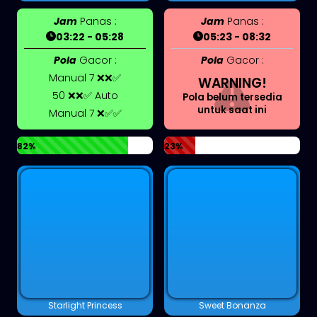
Jam
Panas :
Jam
Panas :
03:22 - 05:28
05:23 - 08:32
Pola
Gacor :
Pola
Gacor :
Manual 7 ❌❌✅
WARNING!
50 ❌❌✅ Auto
Pola belum tersedia
untuk saat ini
Manual 7 ❌✅✅
82%
23%
Starlight Princess
Sweet Bonanza