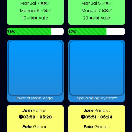
Manual 7 ❌❌✅
Manual 5 ✅❌✅
Manual 5 ✅❌✅
Manual 7 ❌❌✅
10 ✅❌❌ Auto
20 ❌✅❌ Auto
78%
67%
Power of Merlin Megaways™
Spellbinding Mystery™
Jam
Panas :
Jam
Panas :
03:50 - 06:20
05:51 - 06:24
Pola
Gacor :
Pola
Gacor :