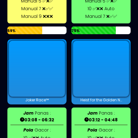
Manual 5 ✅❌✅
Manual 5 ✅❌✅
Manual 7 ❌✅✅
10 ✅❌❌ Auto
Manual 9 ❌❌❌
Manual 7 ❌✅✅
59%
75%
Joker Race™
Heist for the Golden Nuggets™
Jam
Panas :
Jam
Panas :
03:08 - 06:32
03:12 - 04:48
Pola
Gacor :
Pola
Gacor :
10 ✅❌❌ Auto
10 ✅❌❌ Auto