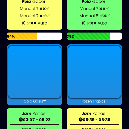
Pola
Gacor :
Pola
Gacor :
Manual 7 ❌❌✅
Manual 7 ❌❌✅
Manual 7 ❌✅✅
Manual 5 ✅❌✅
10 ✅❌❌ Auto
10 ✅❌❌ Auto
54%
78%
Gold Oasis™
Frozen Tropics™
Jam
Panas :
Jam
Panas :
03:07 - 05:28
05:39 - 06:36