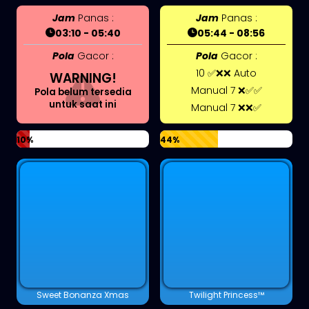
Jam
Panas :
Jam
Panas :
03:10 - 05:40
05:44 - 08:56
Pola
Gacor :
Pola
Gacor :
10 ✅❌❌ Auto
WARNING!
Manual 7 ❌✅✅
Pola belum tersedia
untuk saat ini
Manual 7 ❌❌✅
10%
44%
Sweet Bonanza Xmas
Twilight Princess™