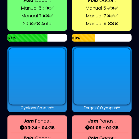
Pola
Gacor :
Pola
Gacor :
Manual 5 ✅❌✅
Manual 5 ✅❌✅
Manual 7 ❌❌✅
Manual 7 ❌✅✅
20 ❌✅❌ Auto
Manual 9 ❌❌❌
67%
39%
Cyclops Smash™
Forge of Olympus™
Jam
Panas :
Jam
Panas :
03:24 - 04:36
01:09 - 02:36
Pola
Gacor :
Pola
Gacor :