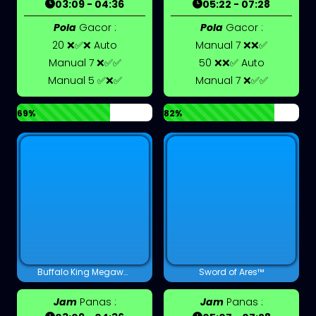
03:09 - 04:36
05:22 - 07:28
Pola
Gacor :
Pola
Gacor :
20 ❌✅❌ Auto
Manual 7 ❌❌✅
Manual 7 ❌✅✅
50 ❌❌✅ Auto
Manual 5 ✅❌✅
Manual 7 ❌✅✅
69%
82%
Buffalo King Megaways
Sword of Ares™
Jam
Panas :
Jam
Panas :