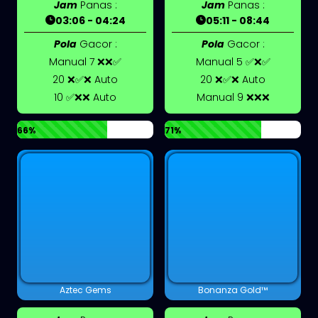
Jam
Panas :
Jam
Panas :
03:06 - 04:24
05:11 - 08:44
Pola
Gacor :
Pola
Gacor :
Manual 7 ❌❌✅
Manual 5 ✅❌✅
20 ❌✅❌ Auto
20 ❌✅❌ Auto
10 ✅❌❌ Auto
Manual 9 ❌❌❌
66%
71%
Aztec Gems
Bonanza Gold™