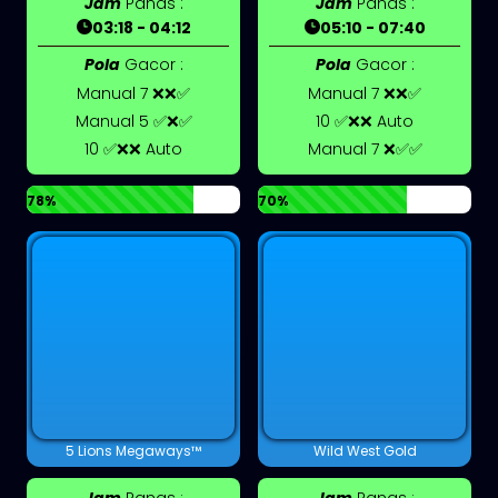
Jam
Panas :
Jam
Panas :
03:18 - 04:12
05:10 - 07:40
Pola
Gacor :
Pola
Gacor :
Manual 7 ❌❌✅
Manual 7 ❌❌✅
Manual 5 ✅❌✅
10 ✅❌❌ Auto
10 ✅❌❌ Auto
Manual 7 ❌✅✅
78%
70%
5 Lions Megaways™
Wild West Gold
Jam
Panas :
Jam
Panas :