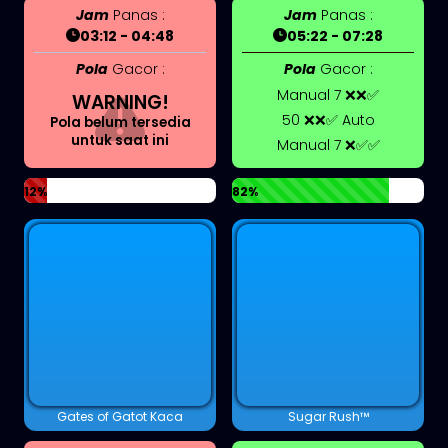
Jam
Panas :
Jam
Panas :
03:12 - 04:48
05:22 - 07:28
Pola
Gacor :
Pola
Gacor :
Manual 7 ❌❌✅
WARNING!
50 ❌❌✅ Auto
Pola belum tersedia
untuk saat ini
Manual 7 ❌✅✅
12%
82%
Gates of Gatot Kaca
Sugar Rush™