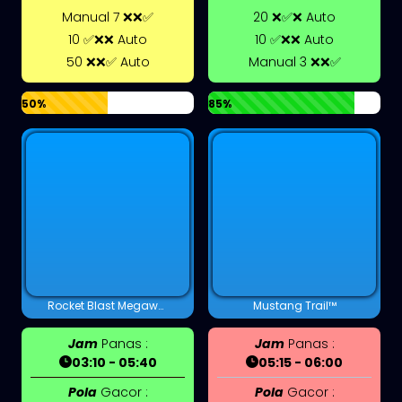
Manual 7 ❌❌✅
20 ❌✅❌ Auto
10 ✅❌❌ Auto
10 ✅❌❌ Auto
50 ❌❌✅ Auto
Manual 3 ❌❌✅
50%
85%
Rocket Blast Megaways™
Mustang Trail™
Jam
Panas :
Jam
Panas :
03:10 - 05:40
05:15 - 06:00
Pola
Gacor :
Pola
Gacor :