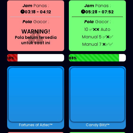
Jam
Panas :
Jam
Panas :
03:18 - 04:12
05:28 - 07:52
Pola
Gacor :
Pola
Gacor :
10 ✅❌❌ Auto
WARNING!
Manual 5 ✅❌✅
Pola belum tersedia
untuk saat ini
Manual 7 ❌✅✅
18%
88%
Fortunes of Aztec™
Candy Blitz™