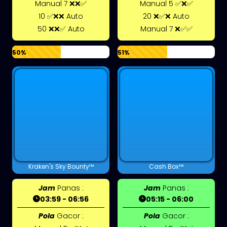
Manual 7 ❌❌✅
Manual 5 ✅❌✅
10 ✅❌❌ Auto
20 ❌✅❌ Auto
50 ❌❌✅ Auto
Manual 7 ❌✅✅
50%
51%
Kraken's Sky Bounty™
Cash Box™
Jam
Panas :
Jam
Panas :
03:59 - 06:56
05:15 - 06:00
Pola
Gacor :
Pola
Gacor :