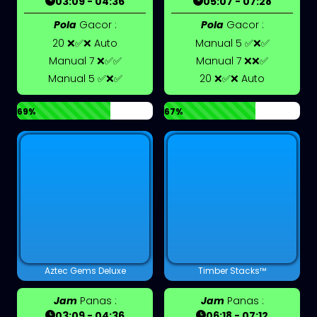
03:09 - 04:36
05:07 - 07:28
Pola
Gacor :
Pola
Gacor :
20 ❌✅❌ Auto
Manual 5 ✅❌✅
Manual 7 ❌✅✅
Manual 7 ❌❌✅
Manual 5 ✅❌✅
20 ❌✅❌ Auto
69%
67%
Aztec Gems Deluxe
Timber Stacks™
Jam
Panas :
Jam
Panas :
03:09 - 04:36
06:18 - 07:12