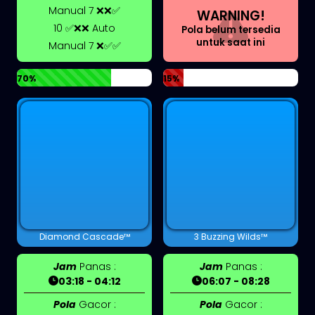
Manual 7 ❌❌✅
WARNING!
10 ✅❌❌ Auto
Pola belum tersedia
untuk saat ini
Manual 7 ❌✅✅
70%
15%
Diamond Cascade™
3 Buzzing Wilds™
Jam
Panas :
Jam
Panas :
03:18 - 04:12
06:07 - 08:28
Pola
Gacor :
Pola
Gacor :