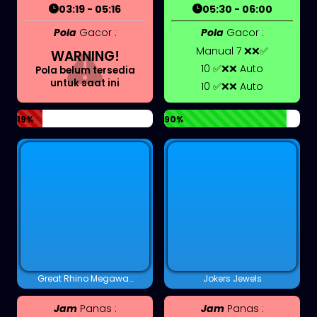
03:19 - 05:16
05:30 - 06:00
Pola
Gacor :
Pola
Gacor :
Manual 7 ❌❌✅
WARNING!
10 ✅❌❌ Auto
Pola belum tersedia
untuk saat ini
10 ✅❌❌ Auto
19%
90%
Great Rhino Megaways
Jokers Jewels
Jam
Panas :
Jam
Panas :