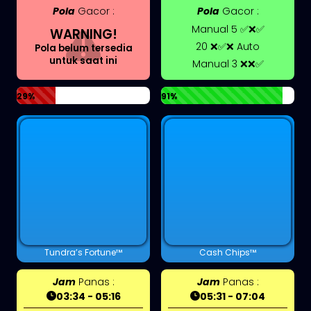
Pola
Gacor :
Pola
Gacor :
Manual 5 ✅❌✅
WARNING!
20 ❌✅❌ Auto
Pola belum tersedia
untuk saat ini
Manual 3 ❌❌✅
29%
91%
Tundra’s Fortune™
Cash Chips™
Jam
Panas :
Jam
Panas :
03:34 - 05:16
05:31 - 07:04