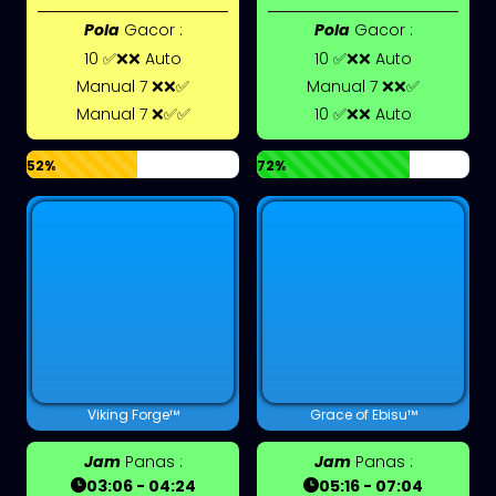
Pola
Gacor :
Pola
Gacor :
10 ✅❌❌ Auto
10 ✅❌❌ Auto
Manual 7 ❌❌✅
Manual 7 ❌❌✅
Manual 7 ❌✅✅
10 ✅❌❌ Auto
52%
72%
Viking Forge™
Grace of Ebisu™
Jam
Panas :
Jam
Panas :
03:06 - 04:24
05:16 - 07:04