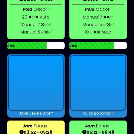
Pola
Gacor :
Pola
Gacor :
20 ❌✅❌ Auto
Manual 7 ❌❌✅
Manual 7 ❌✅✅
Manual 5 ✅❌✅
Manual 5 ✅❌✅
10 ✅❌❌ Auto
69%
78%
Joker Jewels Dice™
Rujak Bonanza™
Jam
Panas :
Jam
Panas :
03:52 - 05:28
05:12 - 06:48