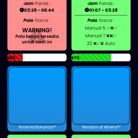
Jam
Panas :
Jam
Panas :
03:26 - 06:44
01:07 - 03:28
Pola
Gacor :
Pola
Gacor :
Manual 5 ✅❌✅
WARNING!
Manual 7 ❌❌✅
Pola belum tersedia
untuk saat ini
20 ❌✅❌ Auto
26%
67%
Pyramid Bonanza™
Wisdom of Athena™