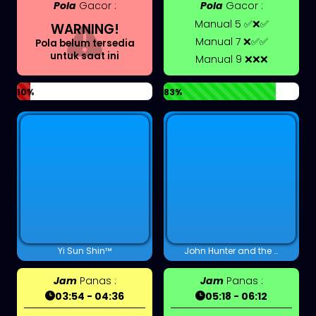
Pola
Gacor :
Pola
Gacor :
Manual 5 ✅❌✅
WARNING!
Manual 7 ❌✅✅
Pola belum tersedia
untuk saat ini
Manual 9 ❌❌❌
10%
83%
Yi Sun Shin™
John Hunter and the Book of Tut Megaways™
Jam
Panas :
Jam
Panas :
03:54 - 04:36
05:18 - 06:12