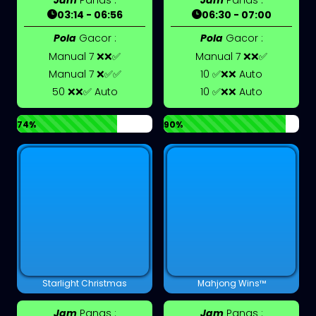
03:14 - 06:56
06:30 - 07:00
Pola
Gacor :
Pola
Gacor :
Manual 7 ❌❌✅
Manual 7 ❌❌✅
Manual 7 ❌✅✅
10 ✅❌❌ Auto
50 ❌❌✅ Auto
10 ✅❌❌ Auto
74%
90%
Starlight Christmas
Mahjong Wins™
Jam
Panas :
Jam
Panas :