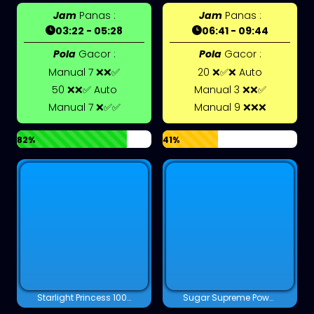
Jam
Panas :
Jam
Panas :
03:22 - 05:28
06:41 - 09:44
Pola
Gacor :
Pola
Gacor :
Manual 7 ❌❌✅
20 ❌✅❌ Auto
50 ❌❌✅ Auto
Manual 3 ❌❌✅
Manual 7 ❌✅✅
Manual 9 ❌❌❌
82%
41%
Starlight Princess 1000
Sugar Supreme Powernudge